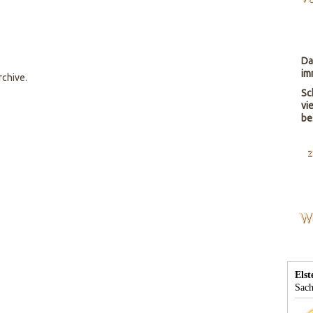
Da
im
rchive.
Sc
vi
be
z
W