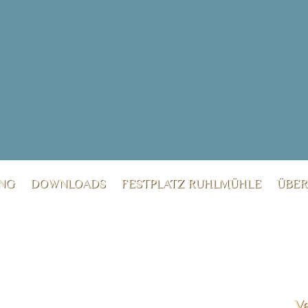
UNG
DOWNLOADS
FESTPLATZ RUHLMÜHLE
ÜBE
V