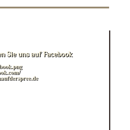
en Sie uns auf Facebook
ook.com/
naufderspree.de