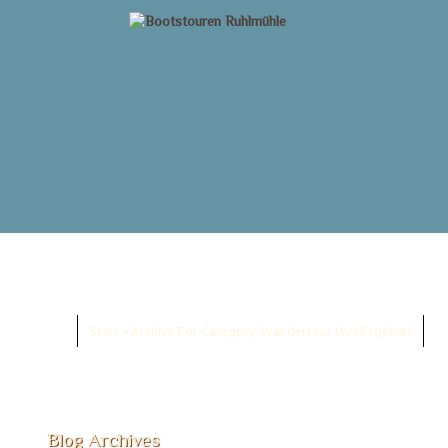
Start
»
Archive For Category: Wandertour I.Wolfsgebiet
Blog Archives