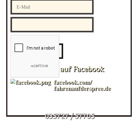
Folgen Sie uns auf Facebook
facebook.com/
fahrenaufderspree.de
035727 / 57705