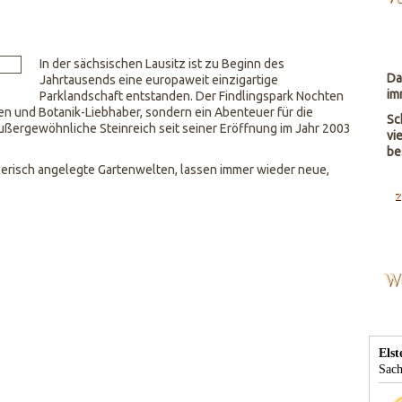
In der sächsischen Lausitz ist zu Beginn des
Da
Jahrtausends eine europaweit einzigartige
im
Parklandschaft entstanden. Der Findlingspark Nochten
gen und Botanik-Liebhaber, sondern ein Abenteuer für die
Sc
außergewöhnliche Steinreich seit seiner Eröffnung im Jahr 2003
vi
be
alerisch angelegte Gartenwelten, lassen immer wieder neue,
z
W