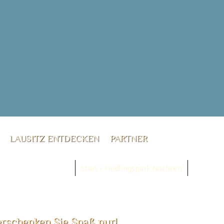
LAUSITZ ENTDECKEN
PARTNER
Start
»
Findlingspark Nochten
erschenken Sie Spaß pur!