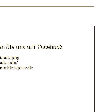
en Sie uns auf Facebook
ook.com/
naufderspree.de