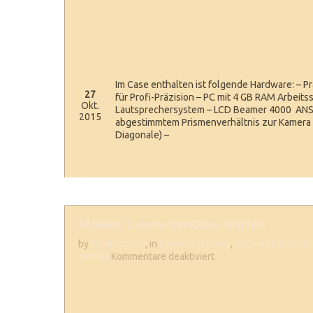
Im Case enthalten ist folgende Hardware: – 
27
für Profi-Präzision – PC mit 4 GB RAM Arbeits
Okt.
Lautsprechersystem – LCD Beamer 4000 ANSI
2015
abgestimmtem Prismenverhältnis zur Kamera –
Diagonale) –
Mobiles Laserschießkino Waffen
by
Frank Krautz
, in
Laserschießkino
,
Mobiles Lasersch
für
Waffen
Kommentare deaktiviert
Mobiles
Laserschießkino
Waffen