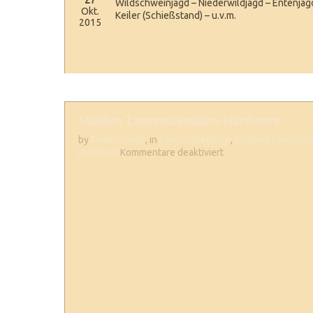
27
Wildschweinjagd – Niederwildjagd – Entenjagd
Okt.
Keiler (Schießstand) – u.v.m.
2015
Mobiles Laserschießkino Hardware
by
Frank Krautz
, in
Laserschießkino
,
Mobiles Lasersch
für
Hardware
Kommentare deaktiviert
Mobiles
Laserschießkino
Hardware