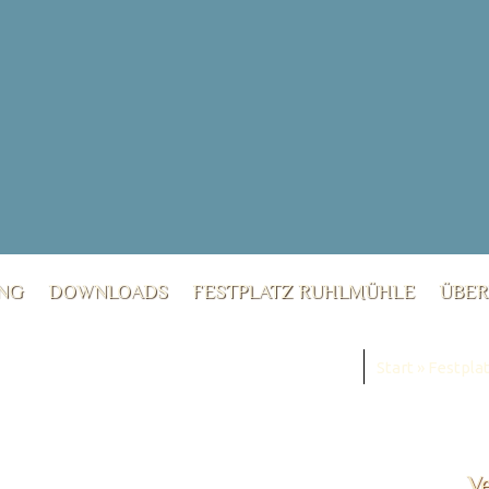
UNG
DOWNLOADS
FESTPLATZ RUHLMÜHLE
ÜBE
Start
»
Festpla
V