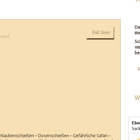
Da
Full Story
im
für
viert
Sc
Mobiles
vi
Laserschießkino
be
Software
z
W
ntaubenschießen – Dosenschießen – Gefährliche Safari –