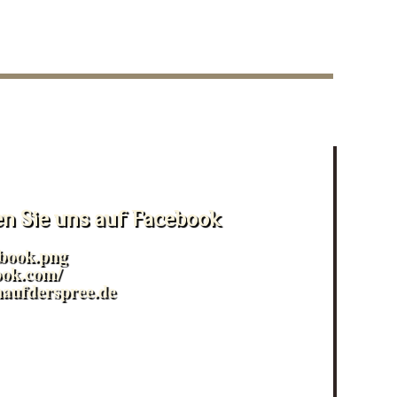
en Sie uns auf Facebook
ook.com/
naufderspree.de