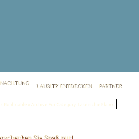
RNACHTUNG
LAUSITZ ENTDECKEN
PARTNER
tz Ruhlmühle
»
Archive For Category: Laserschießkino
erschenken Sie Spaß pur!