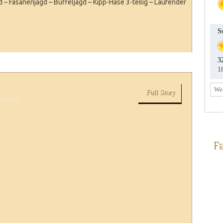
 – Fasanenjagd – Büffeljagd – Kipp-Hase 3-teilig – Laufender
Full Story
ießkino
F