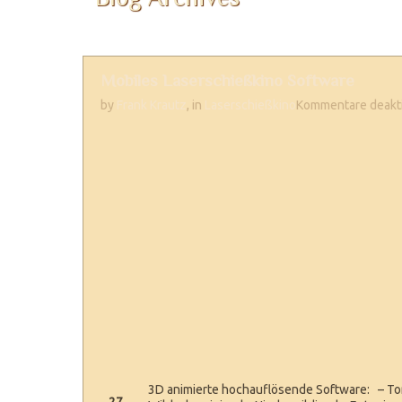
Mobiles Laserschießkino Software
by
Frank Krautz
, in
Laserschießkino
Kommentare deakti
3D animierte hochauflösende Software: – To