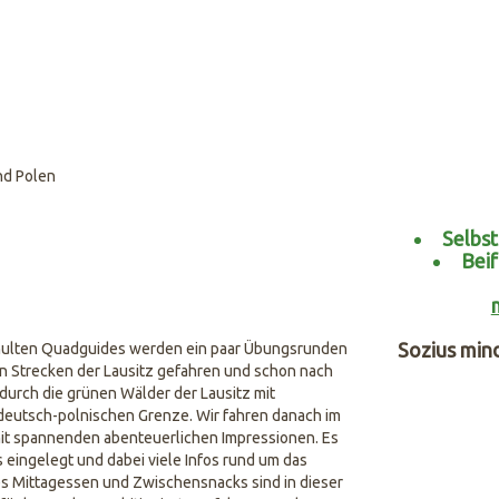
nd Polen
Selbst
Beif
Sozius min
chulten Quadguides werden ein paar Übungsrunden
en Strecken der Lausitz gefahren und schon nach
t durch die grünen Wälder der Lausitz mit
deutsch-polnischen Grenze. Wir fahren danach im
mit spannenden abenteuerlichen Impressionen. Es
eingelegt und dabei viele Infos rund um das
es Mittagessen und Zwischensnacks sind in dieser