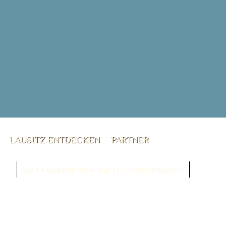
LAUSITZ ENTDECKEN
PARTNER
Start
»
Quadtouren
»
Tour 13: – Grenzenlostour