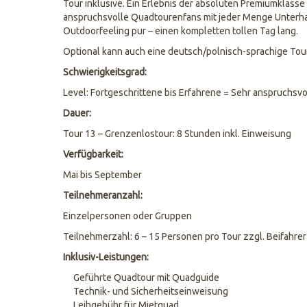
Tour inklusive. Ein Erlebnis der absoluten Premiumklasse
anspruchsvolle Quadtourenfans mit jeder Menge Unterha
Outdoorfeeling pur – einen kompletten tollen Tag lang.
Optional kann auch eine deutsch/polnisch-sprachige To
Schwierigkeitsgrad:
Level: Fortgeschrittene bis Erfahrene = Sehr anspruchsvo
Dauer:
Tour 13 – Grenzenlostour: 8 Stunden inkl. Einweisung
Verfügbarkeit:
Mai bis September
Teilnehmeranzahl:
Einzelpersonen oder Gruppen
Teilnehmerzahl: 6 – 15 Personen pro Tour zzgl. Beifahrer
Inklusiv-Leistungen:
Geführte Quadtour mit Quadguide
Technik- und Sicherheitseinweisung
Leihgebühr für Mietquad